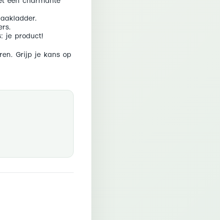
met een charmante
aakladder.
ers.
: je product!
ren. Grijp je kans op