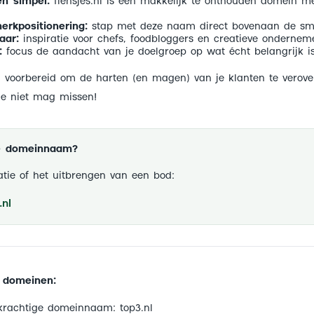
en simpel:
flensjes.nl is een makkelijk te onthouden domein 
erkpositionering:
stap met deze naam direct bovenaan de sm
aar:
inspiratie voor chefs, foodbloggers en creatieve ondernem
:
focus de aandacht van je doelgroep op wat écht belangrijk is
jij voorbereid om de harten (en magen) van je klanten te verove
je niet mag missen!
ze domeinnaam?
tie of het uitbrengen van een bod:
nl
 domeinen:
krachtige domeinnaam: top3.nl